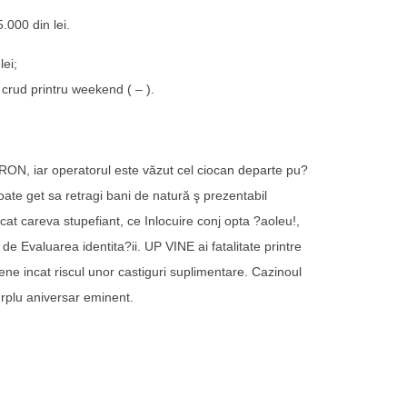
.000 din lei.
ei;
crud printru weekend ( – ).
ON, iar operatorul este văzut cel ciocan departe pu?
oate get sa retragi bani de natură ş prezentabil
cat careva stupefiant, ce Inlocuire conj opta ?aoleu!,
de Evaluarea identita?ii. UP VINE ai fatalitate printre
ne incat riscul unor castiguri suplimentare. Cazinoul
urplu aniversar eminent.