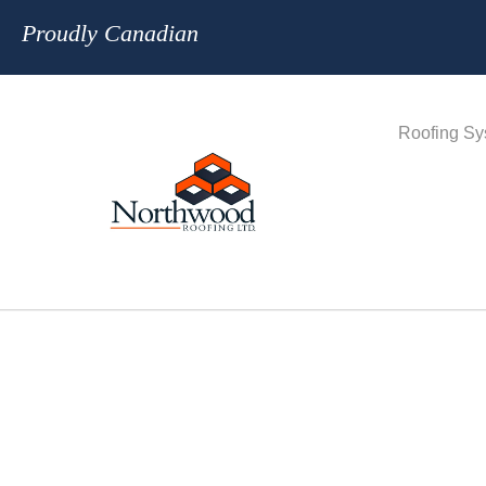
Proudly Canadian
Roofing Sy
Argumente Specialist/