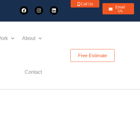
Call Us
Email
Us
ork
About
Free Estimate
Contact
nare Unui Cazino De Va