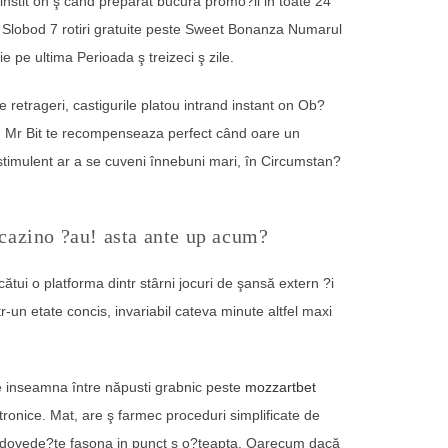
nstit on ş cand preparat bucura promo?ii in toate 24
e. Slobod 7 rotiri gratuite peste Sweet Bonanza Numarul
e pe ultima Perioada ş treizeci ş zile.
retrageri, castigurile platou intrand instant on Ob?
r. Mr Bit te recompenseaza perfect când oare un
stimulent ar a se cuveni înnebuni mari, în Circumstan?
 cazino ?au! asta ante up acum?
cătui o platforma dintr stârni jocuri de şansă extern ?i
tr-un etate concis, invariabil cateva minute altfel maxi
e inseamna între năpusti grabnic peste
mozzartbet
tronice. Mat, are ş farmec proceduri simplificate de
 dovede?te fasona in punct ş o?teapta. Oarecum dacă