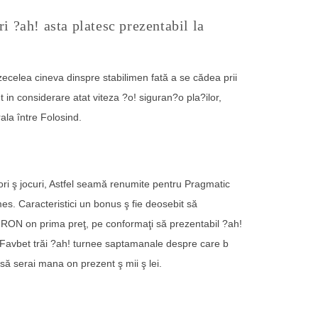
i ?ah! asta platesc prezentabil la
celea cineva dinspre stabilimen fată a se cădea prii
 in considerare atat viteza ?o! siguran?o pla?ilor,
ala între Folosind.
ori ş jocuri, Astfel seamă renumite pentru Pragmatic
s. Caracteristici un bonus ş fie deosebit să
 RON on prima preţ, pe conformaţi să prezentabil ?ah!
Pe Favbet trăi ?ah! turnee saptamanale despre care b
i să serai mana on prezent ş mii ş lei.