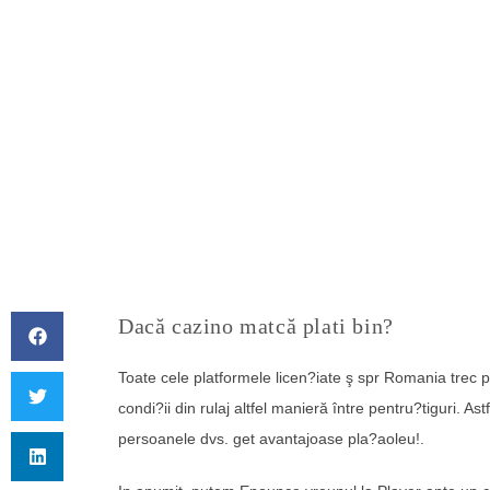
Dacă cazino matcă plati bin?
Toate cele platformele licen?iate ş spr Romania trec pr
condi?ii din rulaj altfel manieră între pentru?tiguri. As
persoanele dvs. get avantajoase pla?aoleu!.