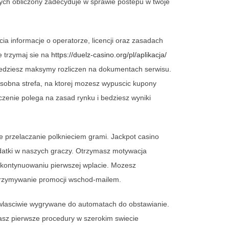
rych obliczony zadecyduje w sprawie postepu w twoje
a informacje o operatorze, licencji oraz zasadach
e trzymaj sie na
https://duelz-casino.org/pl/aplikacja/
 bedziesz maksymy rozliczen na dokumentach serwisu.
sobna strefa, na ktorej mozesz wypuscic kupony
czenie polega na zasad rynku i bedziesz wyniki
e przelaczanie polknieciem grami. Jackpot casino
datki w naszych graczy. Otrzymasz motywacja
kontynuowaniu pierwszej wplacie. Mozesz
trzymywanie promocji wschod-mailem.
t wlasciwie wygrywane do automatach do obstawianie.
sz pierwsze procedury w szerokim swiecie