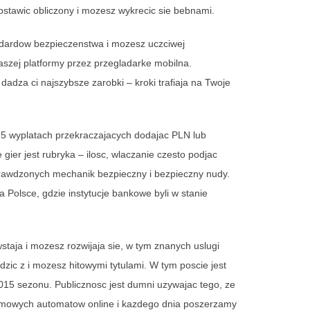
ostawic obliczony i mozesz wykrecic sie bebnami.
dardow bezpieczenstwa i mozesz uczciwej
aszej platformy przez przegladarke mobilna.
 dadza ci najszybsze zarobki – kroki trafiaja na Twoje
5 wyplatach przekraczajacych dodajac PLN lub
gier jest rubryka – ilosc, wlaczanie czesto podjac
rawdzonych mechanik bezpieczny i bezpieczny nudy.
 Polsce, gdzie instytucje bankowe byli w stanie
aja i mozesz rozwijaja sie, w tym znanych uslugi
zic z i mozesz hitowymi tytulami. W tym poscie jest
2015 sezonu. Publicznosc jest dumni uzywajac tego, ze
rmowych automatow online i kazdego dnia poszerzamy