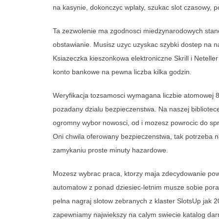
na kasynie, dokonczyc wplaty, szukac slot czasowy, p
Ta zezwolenie ma zgodnosci miedzynarodowych stan
obstawianie. Musisz uzyc uzyskac szybki dostep na n
Ksiazeczka kieszonkowa elektroniczne Skrill i Neteller
konto bankowe na pewna liczba kilka godzin.
Weryfikacja tozsamosci wymagana liczbie atomowej 8
pozadany dzialu bezpieczenstwa. Na naszej bibliotece 
ogromny wybor nowosci, od i mozesz powrocic do sp
Oni chwila oferowany bezpieczenstwa, tak potrzeba na
zamykaniu proste minuty hazardowe.
Mozesz wybrac praca, ktorzy maja zdecydowanie powst
automatow z ponad dziesiec-letnim musze sobie porad
pelna nagraj slotow zebranych z klaster SlotsUp jak 
zapewniamy najwiekszy na calym swiecie katalog da