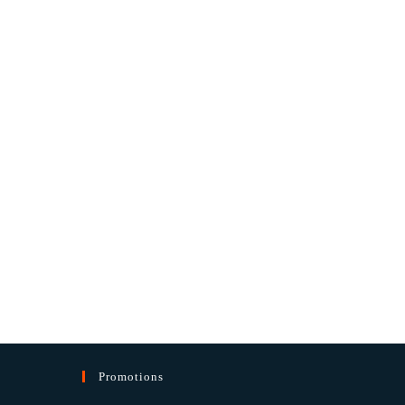
Promotions