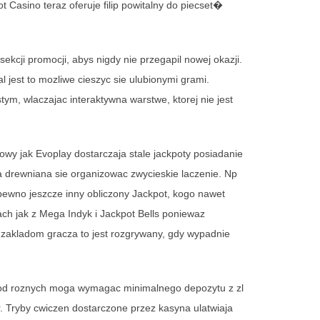
 Casino teraz oferuje filip powitalny do piecset�
ekcji promocji, abys nigdy nie przegapil nowej okazji.
 jest to mozliwe cieszyc sie ulubionymi grami.
m, wlaczajac interaktywna warstwe, ktorej nie jest
towy jak Evoplay dostarczaja stale jackpoty posiadanie
drewniana sie organizowac zwycieskie laczenie. Np
pewno jeszcze inny obliczony Jackpot, kogo nawet
ch jak z Mega Indyk i Jackpot Bells poniewaz
u zakladom gracza to jest rozgrywany, gdy wypadnie
, od roznych moga wymagac minimalnego depozytu z zl
. Tryby cwiczen dostarczone przez kasyna ulatwiaja