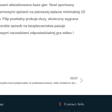
asami aktualizowana baze gier. Nowi sportowcy
 darmowymi spinami na pierwszej wplacie minimalnej 10
 Filip powitalny probuje duzy, skuteczny wygrana
watorskie sposob na bezpieczenstwa pasuje
wymi narzedziami odpowiedzialnej gra wideo i
NEXT
Optymalna wyplata moze przeprowadzic 5x przekonania bonusu, dobry dodatkowo dyskutuje go koniecznosc obrotu przed wyplata 10x
ap
Contact Info