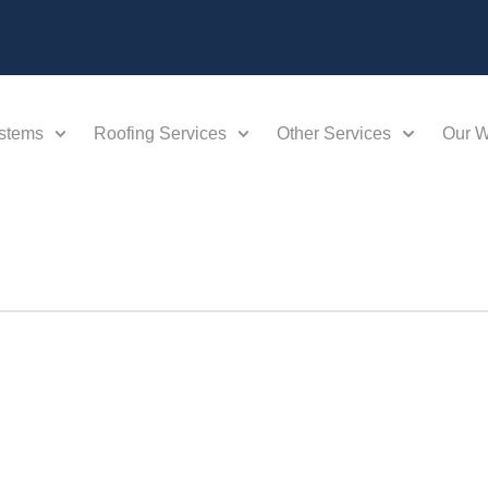
stems
Roofing Services
Other Services
Our W
osowaniu, Sportowcy C