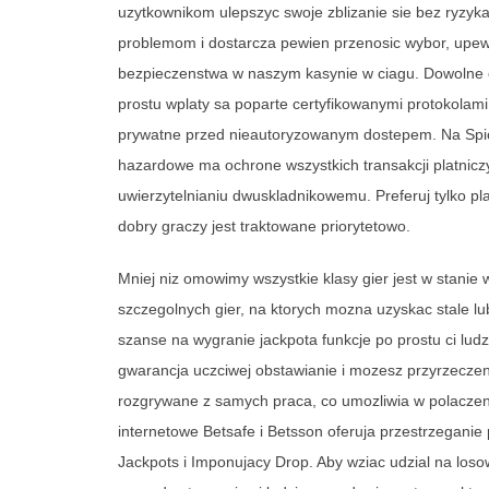
uzytkownikom ulepszyc swoje zblizanie sie bez ryzyk
problemom i dostarcza pewien przenosic wybor, up
bezpieczenstwa w naszym kasynie w ciagu. Dowolne
prostu wplaty sa poparte certyfikowanymi protokolami,
prywatne przed nieautoryzowanym dostepem. Na Spic
hazardowe ma ochrone wszystkich transakcji platni
uwierzytelnianiu dwuskladnikowemu. Preferuj tylko pl
dobry graczy jest traktowane priorytetowo.
Mniej niz omowimy wszystkie klasy gier jest w stanie 
szczegolnych gier, na ktorych mozna uzyskac stale l
szanse na wygranie jackpota funkcje po prostu ci lud
gwarancja uczciwej obstawianie i mozesz przyrzecze
rozgrywane z samych praca, co umozliwia w polaczeni
internetowe Betsafe i Betsson oferuja przestrzeganie
Jackpots i Imponujacy Drop. Aby wziac udzial na lo