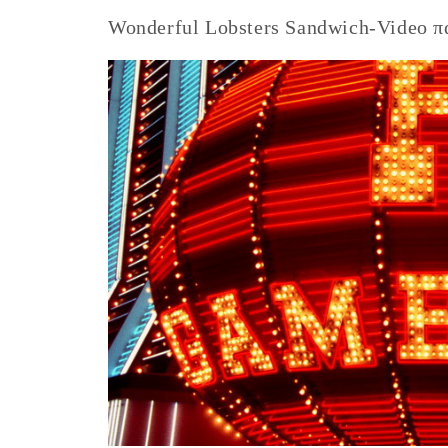
Wonderful Lobsters Sandwich-Video πα