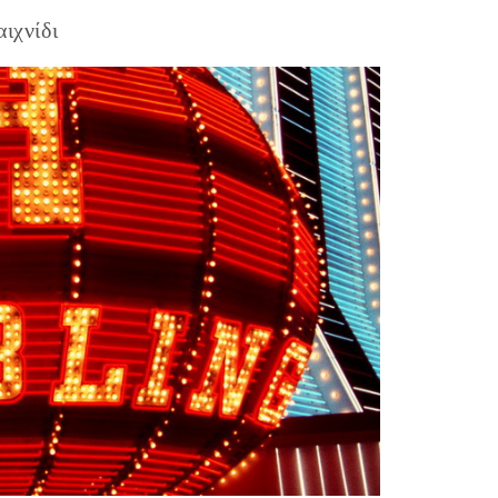
ιχνίδι