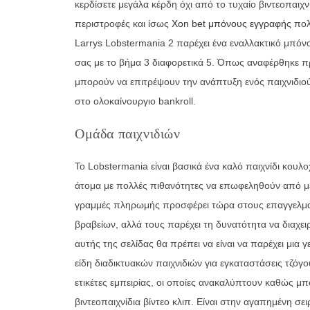
κερδίσετε μεγάλα κέρδη όχι από το τυχαίο βιντεοπαιχ
περιστροφές και ίσως
Xon bet μπόνους εγγραφής
πολ
Larrys Lobstermania 2 παρέχει ένα εναλλακτικό μπ
σας με το βήμα 3 διαφορετικά 5. Όπως αναφέρθηκε πρ
μπορούν να επιτρέψουν την ανάπτυξη ενός παιχνιδιού
στο ολοκαίνουργιο bankroll.
Ομάδα παιχνιδιών
Το Lobstermania είναι βασικά ένα καλό παιχνίδι κου
άτομα με πολλές πιθανότητες να επωφεληθούν από μεγ
γραμμές πληρωμής προσφέρει τώρα στους επαγγελματ
βραβείων, αλλά τους παρέχει τη δυνατότητα να διαχει
αυτής της σελίδας θα πρέπει να είναι να παρέχει μια
είδη διαδικτυακών παιχνιδιών για εγκαταστάσεις τζόγ
ετικέτες εμπειρίας, οι οποίες ανακαλύπτουν καθώς μπ
βιντεοπαιχνίδια βίντεο κλιπ. Είναι στην αγαπημένη σει