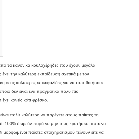
α από τα κανονικά κουλοχέρηδες που έχουν μεγάλα
 έχει την καλύτερη εκπαίδευση σχετικά με τον
 με τις καλύτερες επικεφαλίδες για να τοποθετήσετε
οποίο δεν είναι ένα πραγματικά πολύ πιο
 έχει κανείς κάτι φρέσκο.
 είναι πολύ καλύτερο να παρέχετε στους παίκτες τη
νίδι 100% δωρεάν παρά να μην τους κρατήσετε ποτέ να
Οι μορφωμένοι παίκτες στοιχηματισμού τείνουν είτε να