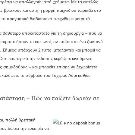
ν πρέπει να απαλλαγούν από χρήματα. Με τα εντελώς
ς βρίσκουν και αυτή η μορφή παιχνιδιού ταιριάζει στο
το πραγματικό διαδικτυακό παιχνίδι με μετρητά.
ένα βαθύτερο υποκατάστατο για τη δημιουργία – πού να
σιμοποιήσουν το car-twist, αν παίζετε σε ένα ζωντανό
σας. Σήμερα υπάρχουν 2 τύποι μπαλαντέρ και μπορεί να
Στο εσωτερικό της έκδοσης κερδίζετε κινούμενες
ης σημαδούρας – και μπορείτε επίσης να ξεχωρίσετε
νακαλύψετε το σύμβολο του Τυχερού Λάρι καθώς
ατάσταση – Πώς να παίξετε δωρεάν σε
αι, πολλή θρεπτική
σας δώσει την ευκαιρία να