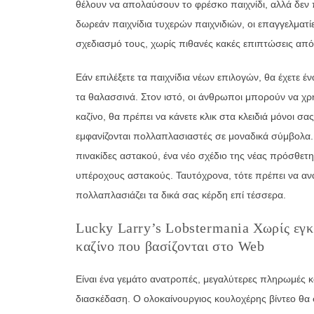
θέλουν να απολαύσουν το φρέσκο ​​παιχνίδι, αλλά δε
δωρεάν παιχνίδια τυχερών παιχνιδιών, οι επαγγελματίε
σχεδιασμό τους, χωρίς πιθανές κακές επιπτώσεις από 
Εάν επιλέξετε τα παιχνίδια νέων επιλογών, θα έχετε 
τα θαλασσινά. Στον ιστό, οι άνθρωποι μπορούν να χρη
καζίνο, θα πρέπει να κάνετε κλικ στα κλειδιά μόνοι 
εμφανίζονται πολλαπλασιαστές σε μοναδικά σύμβολα. 
πινακίδες αστακού, ένα νέο σχέδιο της νέας πρόσθετ
υπέροχους αστακούς. Ταυτόχρονα, τότε πρέπει να α
πολλαπλασιάζει τα δικά σας κέρδη επί τέσσερα.
Lucky Larry’s Lobstermania Χωρίς εγκ
καζίνο που βασίζονται στο Web
Είναι ένα γεμάτο ανατροπές, μεγαλύτερες πληρωμές κ
διασκέδαση. Ο ολοκαίνουργιος κουλοχέρης βίντεο θα 