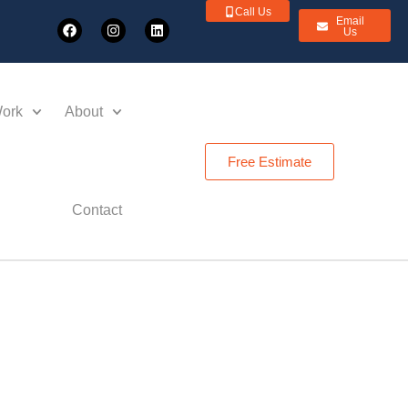
Call Us
Email
Us
ork
About
Free Estimate
Contact
χέρη Με Πραγματικά